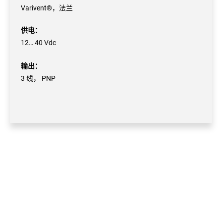
Varivent®，法兰
供电：
12… 40 Vdc
输出：
3 线， PNP