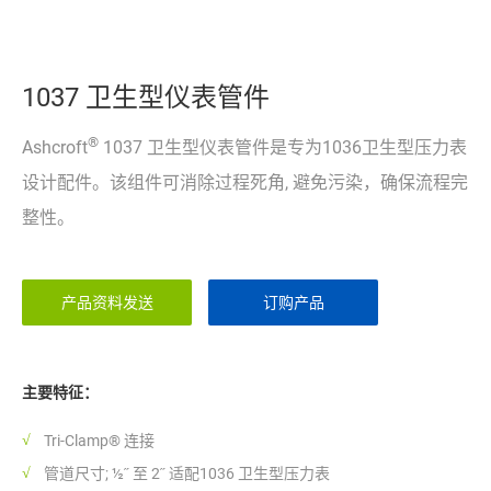
1037 卫生型仪表管件
®
Ashcroft
1037 卫生型仪表管件是专为1036卫生型压力表
设计配件。该组件可消除过程死角, 避免污染，确保流程完
整性。
产品资料发送
订购产品
主要特征：
Tri-Clamp® 连接
管道尺寸; ½˝ 至 2˝ 适配1036 卫生型压力表