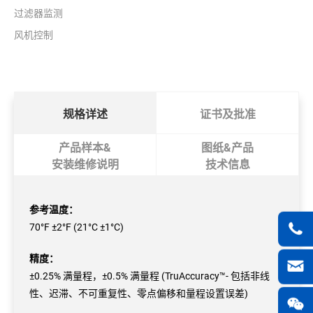
过滤器监测
风机控制
规格详述
证书及批准
产品样本&
图纸&产品
安装维修说明
技术信息
参考温度：
70°F ±2°F (21°C ±1°C)
精度：
±0.25% 满量程，±0.5% 满量程 (TruAccuracy™- 包括非线
性、迟滞、不可重复性、零点偏移和量程设置误差)