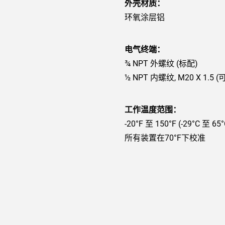
外壳材质：
环氧涂层铝
电气终端：
¾ NPT 外螺纹 (标配)
½ NPT 内螺纹, M20 X 1.5 (
工作温度范围：
-20°F 至 150°F (-29°C 至 65°
所有装置在70°F下校准