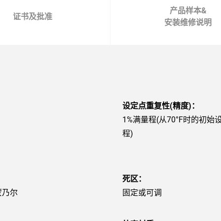
产品样本&
证书及批准
安装维修说明
设定点重复性(精度)：
1%满量程(从70°F时的初
程)
死区：
蒙乃尔
固定或可调