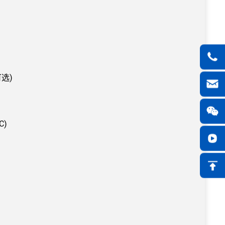
可选)
C)