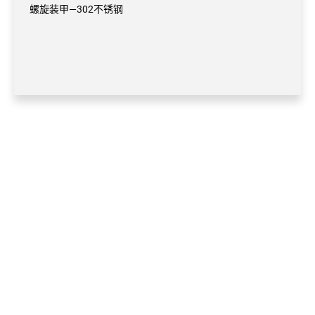
螺旋装甲—302不锈钢